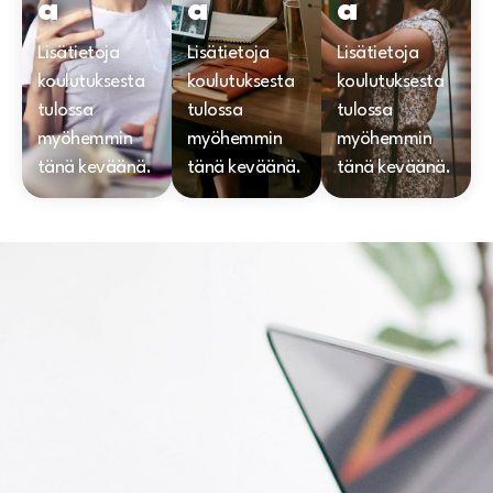
a
a
a
Lisätietoja
Lisätietoja
Lisätietoja
koulutuksesta
koulutuksesta
koulutuksesta
tulossa
tulossa
tulossa
myöhemmin
myöhemmin
myöhemmin
tänä keväänä.
tänä keväänä.
tänä keväänä.