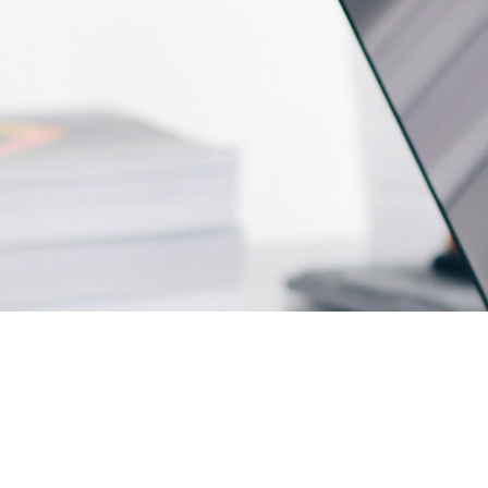
Firma.fi
Kumppanisi kasvuun
Liity mukaan kasvavaan joukkoomme ja ota ensimmäinen
askel kohti menestyksekästä liiketoimintaa. Tutustu
koulutustarjontaamme ja löydä juuri sinulle sopivat