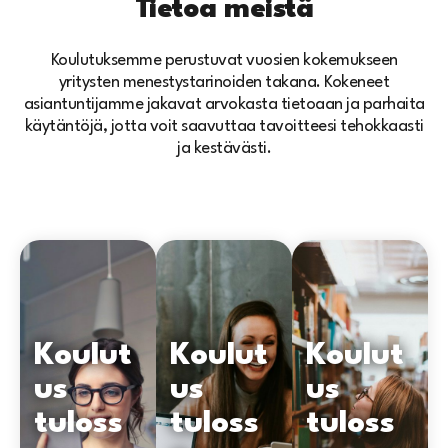
Tietoa meistä
Koulutuksemme perustuvat vuosien kokemukseen
yritysten menestystarinoiden takana. Kokeneet
asiantuntijamme jakavat arvokasta tietoaan ja parhaita
käytäntöjä, jotta voit saavuttaa tavoitteesi tehokkaasti
ja kestävästi.
Koulut
Koulut
Koulut
us
us
us
tuloss
tuloss
tuloss