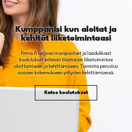
Kumppanisi kun aloitat ja
kehität liiketoimintaasi
Firma.fi tarjoaa monipuoliset ja laadukkaat
koulutukset erilaisiin tilanteisiin liiketoimintasi
aloittamiseen ja kehittämiseen. Toiminta perustuu
vuosien kokemukseen yritysten kehittämisessä.
Katso koulutukset