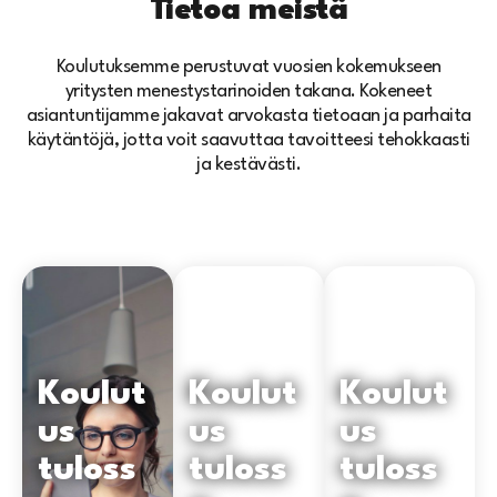
Tietoa meistä
Koulutuksemme perustuvat vuosien kokemukseen
yritysten menestystarinoiden takana. Kokeneet
asiantuntijamme jakavat arvokasta tietoaan ja parhaita
käytäntöjä, jotta voit saavuttaa tavoitteesi tehokkaasti
ja kestävästi.
Koulut
Koulut
Koulut
us
us
us
tuloss
tuloss
tuloss