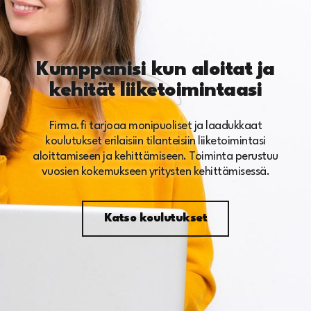
Kumppanisi kun aloitat ja
kehität liiketoimintaasi
Firma.fi tarjoaa monipuoliset ja laadukkaat
koulutukset erilaisiin tilanteisiin liiketoimintasi
aloittamiseen ja kehittämiseen. Toiminta perustuu
vuosien kokemukseen yritysten kehittämisessä.
Katso koulutukset